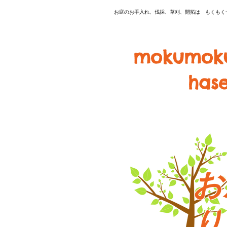
​お庭のお手入れ、伐採、草刈、開拓は もくも
mokumok
hase
お
り