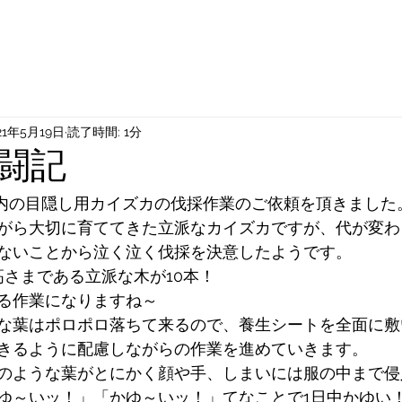
21年5月19日
読了時間: 1分
闘記
内の目隠し用カイズカの伐採作業のご依頼を頂きました
がら大切に育ててきた立派なカイズカですが、代が変わ
ないことから泣く泣く伐採を決意したようです。
高さまである立派な木が10本！
る作業になりますね～
な葉はポロポロ落ちて来るので、養生シートを全面に敷
きるように配慮しながらの作業を進めていきます。
のような葉がとにかく顔や手、しまいには服の中まで侵
ゆ～いッ！」「かゆ～いッ！」てなことで1日中かゆい