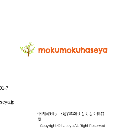
空き
伐採草刈りサービス岡山：中
四国対応の伐採サービスガイ
ド
mokumokuhaseya
1-7
eya.jp
中四国対応 伐採草刈りもくもく長谷
屋
Copyright © haseya.All Right Reserved