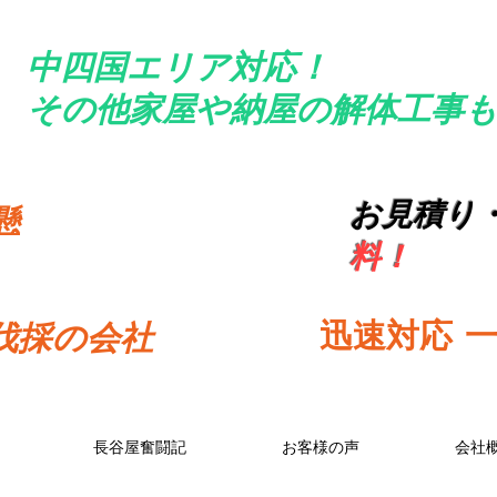
中四国エリア対応！
​その他家屋や納屋の解体工事も
お見積り
懸
料！
​迅速対応
​
伐採の会社
長谷屋奮闘記
お客様の声
会社