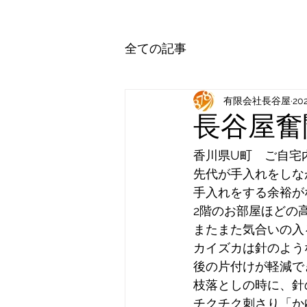
全ての記事
有限会社長谷屋
20
長谷屋奮
香川県U町　ご自宅
先代が手入れをしな
手入れをする余裕が
2階のお部屋ほどの
またまた気合いの入
カイズカは針のよう
後の片付けが軽減で
枝落としの時に、針
チクチク刺さり「か