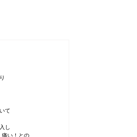
。
り
いて
入し
！痛い！との