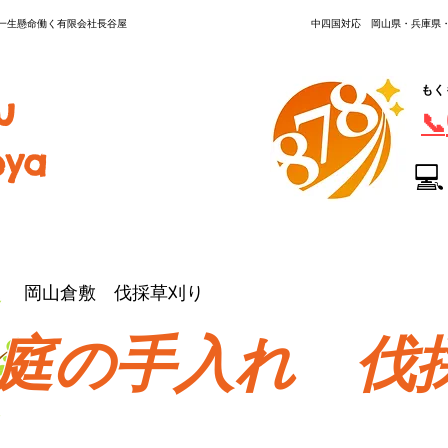
く一生懸命働く有限会社長谷屋
中四国対応 岡山県・兵庫県
もく
u
📞
ya
💻
岡山倉敷 伐採草刈り
庭の手入れ 伐