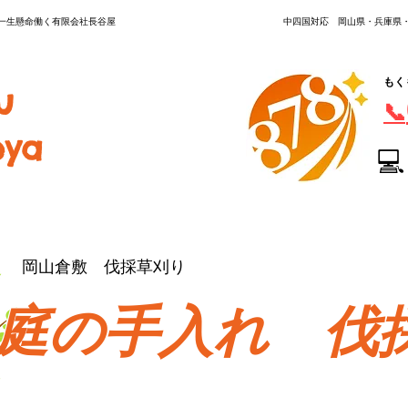
く一生懸命働く有限会社長谷屋
中四国対応 岡山県・兵庫県
もく
u
📞
ya
💻
岡山倉敷 伐採草刈り
庭の手入れ 伐