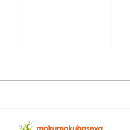
空き
伐採草刈りサービス岡山：中
四国対応の伐採サービスガイ
ド
mokumokuhaseya