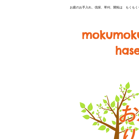
​お庭のお手入れ、伐採、草刈、開拓は もくも
mokumok
hase
お
り