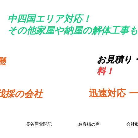
中四国エリア対応！
​その他家屋や納屋の解体工事も
お見積り
懸
料！
​迅速対応
​
伐採の会社
長谷屋奮闘記
お客様の声
会社