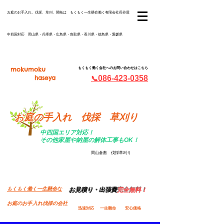
​お庭のお手入れ、伐採、草刈、開拓は もくもく一生懸命働く有限会社長谷屋
中四国対応 岡山県・兵庫県・広島県・鳥取県・香川県・徳島県・愛媛県
mokumoku
もくもく働く会社へのお問い合わせはこちら
haseya
086-423-0358
📞
お庭の手入れ 伐採 草刈り
中四国エリア対応！
​その他家屋や納屋の解体工事もOK！
岡山倉敷 伐採草刈り
​もくもく働く一生懸命な
お見積り・出張費
完全無料！
お庭のお手入れ伐採の会社
​迅速対応
​一生懸命
安心価格