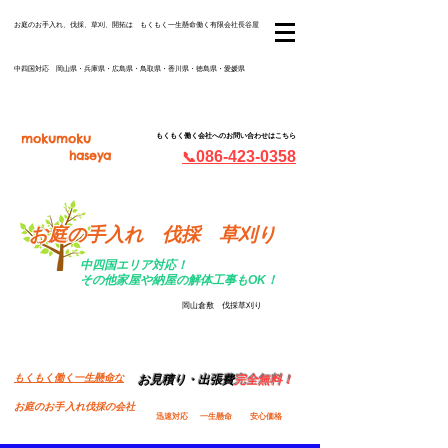
​お庭のお手入れ、伐採、草刈、開拓は もくもく一生懸命働く有限会社長谷屋
中四国対応 岡山県・兵庫県・広島県・鳥取県・香川県・徳島県・愛媛県
mokumoku
もくもく働く会社へのお問い合わせはこちら
haseya
086-423-0358
📞
お庭の手入れ 伐採 草刈り
中四国エリア対応！
​その他家屋や納屋の解体工事もOK！
岡山倉敷 伐採草刈り
​もくもく働く一生懸命な
お見積り・出張費
完全無料！
お庭のお手入れ伐採の会社
​迅速対応
​一生懸命
安心価格