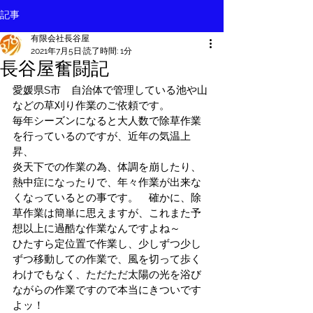
記事
有限会社長谷屋
2021年7月5日
読了時間: 1分
長谷屋奮闘記
愛媛県S市　自治体で管理している池や山
などの草刈り作業のご依頼です。
毎年シーズンになると大人数で除草作業
を行っているのですが、近年の気温上
昇、
炎天下での作業の為、体調を崩したり、
熱中症になったりで、年々作業が出来な
くなっているとの事です。　確かに、除
草作業は簡単に思えますが、これまた予
想以上に過酷な作業なんですよね～
ひたすら定位置で作業し、少しずつ少し
ずつ移動しての作業で、風を切って歩く
わけでもなく、ただただ太陽の光を浴び
ながらの作業ですので本当にきついです
よッ！